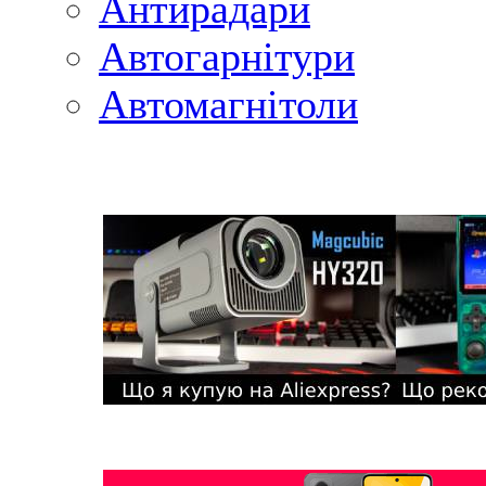
Антирадари
Автогарнітури
Автомагнітоли