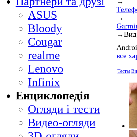
Партнери та друзі
→
Телеф
ASUS
→
Bloody
Garmi
→
Вид
Cougar
Androi
realme
все х
Lenovo
Тесты
Ви
Infinix
Енциклопедія
Огляди і тести
Видео-огляди
3D-огляди